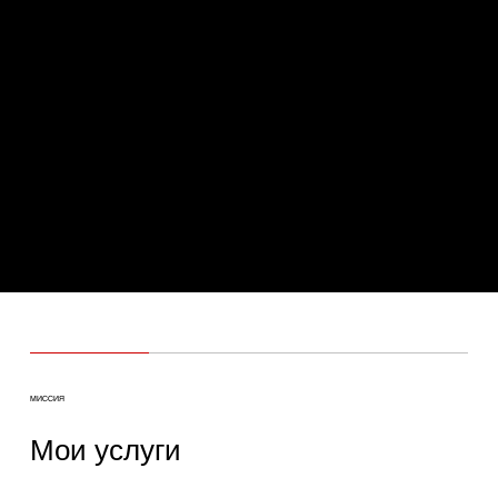
Привет!
Я — Юлия, дизайнер и AI-специалист с более чем
10-летним опытом. Помогаю бизнесам выглядеть
современно, работать эффективнее и расти
быстрее.
С детства я увлекалась рисованием и IT, и сегодня
объединяю эстетику, стратегию и нейросети,
работая с международными брендами в сфере
беттинга, SaaS, консалтинга и женского бизнеса.
МИССИЯ
Мои услуги